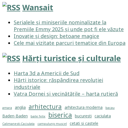
Wansait
Serialele și miniseriile nominalizate la
Premiile Emmy 2025 și unde pot fi ele văzute
Inovație și design: betoane magice
Cele mai vizitate parcuri tematice din Europa
Hărți turistice și culturale
Harta 3d a Americii de Sud
Hărți istorice: răspândirea revoluției
industriale
Vatra Dornei și vecinătățile – harta rutieră
arhitectura
anglia
arhitectura moderna
amara
bacau
biserica
Baden-Baden
bucuresti
caciulata
baile felix
cetati si castele
Calimanesti-Caciulata
campulung muscel