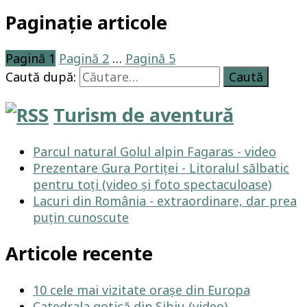
Paginație articole
Pagină
1
Pagină
2
…
Pagină
5
Caută după:
Turism de aventură
Parcul natural Golul alpin Fagaras - video
Prezentare Gura Portiței - Litoralul sălbatic
pentru toți (video și foto spectaculoase)
Lacuri din România - extraordinare, dar prea
puțin cunoscute
Articole recente
10 cele mai vizitate orașe din Europa
Catedrala gotică din Sibiu (video)