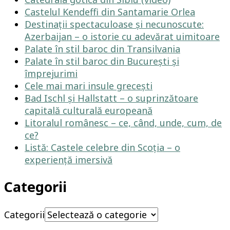
Castelul Kendeffi din Santamarie Orlea
Destinații spectaculoase și necunoscute:
Azerbaijan – o istorie cu adevărat uimitoare
Palate în stil baroc din Transilvania
Palate în stil baroc din București și
împrejurimi
Cele mai mari insule grecești
Bad Ischl și Hallstatt – o suprinzătoare
capitală culturală europeană
Litoralul românesc – ce, când, unde, cum, de
ce?
Listă: Castele celebre din Scoția – o
experiență imersivă
Categorii
Categorii