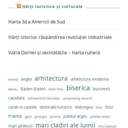
Hărți turistice și culturale
Harta 3d a Americii de Sud
Hărți istorice: răspândirea revoluției industriale
Vatra Dornei și vecinătățile – harta rutieră
arhitectura
anglia
arhitectura moderna
amara
biserica
Baden-Baden
bucuresti
bacau
baile felix
caciulata
Calimanesti-Caciulata
campulung muscel
cetati si castele
destinatii turistice
dobrogea
foto
felix
franta
judetul arges
gara
geoagiu
govora
judetul vaslui
mari cladiri ale lumii
mari arhitecti
mici statiuni