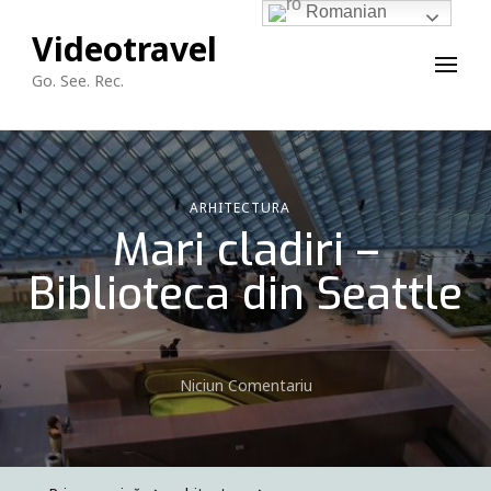
Romanian
Videotravel
Go. See. Rec.
ARHITECTURA
Mari cladiri –
Biblioteca din Seattle
La
Niciun Comentariu
Mari
Cladiri
–