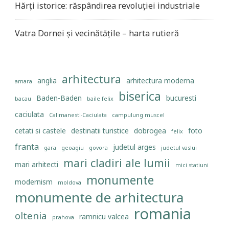
Hărți istorice: răspândirea revoluției industriale
Vatra Dornei și vecinătățile – harta rutieră
arhitectura
anglia
arhitectura moderna
amara
biserica
Baden-Baden
bucuresti
bacau
baile felix
caciulata
Calimanesti-Caciulata
campulung muscel
cetati si castele
destinatii turistice
dobrogea
foto
felix
franta
judetul arges
gara
geoagiu
govora
judetul vaslui
mari cladiri ale lumii
mari arhitecti
mici statiuni
monumente
modernism
moldova
monumente de arhitectura
romania
oltenia
ramnicu valcea
prahova