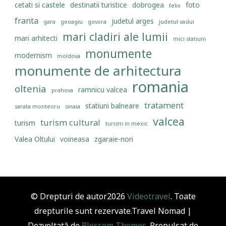
cetati si castele
destinatii turistice
dobrogea
foto
felix
franta
judetul arges
gara
geoagiu
govora
judetul vaslui
mari cladiri ale lumii
mari arhitecti
mici statiuni
monumente
modernism
moldova
monumente de arhitectura
romania
oltenia
ramnicu valcea
prahova
tratament
statiuni balneare
sarata monteoru
sinaia
valcea
turism cultural
turism
turism in mexic
Valea Oltului
voineasa
zgaraie-nori
© Drepturi de autor2026
Videotravel
. Toate
drepturile sunt rezervate.
Travel Nomad |
Dezvoltată de
Blossom Themes
. Propulsat de