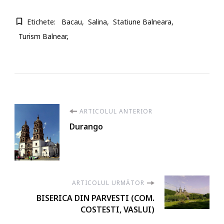
Etichete:
Bacau
Salina
Statiune Balneara
Turism Balnear
Navigare
ARTICOLUL ANTERIOR
Durango
în
articole
ARTICOLUL URMĂTOR
BISERICA DIN PARVESTI (COM.
COSTESTI, VASLUI)