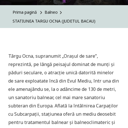
TARGU
OCNA
Prima pagină
Balneo
(JUDETUL
STATIUNEA TARGU OCNA (JUDETUL BACAU)
BACAU)
Târgu Ocna, supranumit „Oraşul de sare”,
reprezintă, pe lângă peisajul dominat de munţi şi
păduri seculare, o atracţie unică datorită minelor
de sare exploatate încă din Evul Mediu, într una din
ele amenajându se, la o adâncime de 130 de metri,
un sanatoriu balnear, cel mai mare sanatoriu
subteran din Europa. Aflată la întâlnirea Carpaţilor
cu Subcarpaţii, staţiunea oferă un mediu deosebit
pentru tratamentul balnear şi balneoclimateric şi