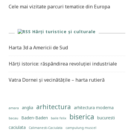
Cele mai vizitate parcuri tematice din Europa
Hărți turistice și culturale
Harta 3d a Americii de Sud
Hărți istorice: răspândirea revoluției industriale
Vatra Dornei și vecinătățile – harta rutieră
arhitectura
anglia
arhitectura moderna
amara
biserica
Baden-Baden
bucuresti
bacau
baile felix
caciulata
Calimanesti-Caciulata
campulung muscel