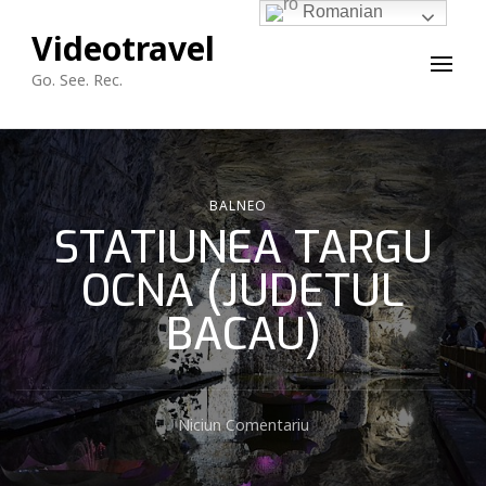
Romanian
Videotravel
Go. See. Rec.
BALNEO
STATIUNEA TARGU
OCNA (JUDETUL
BACAU)
La
Niciun Comentariu
STATIUNEA