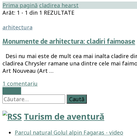
Prima pagină
cladirea hearst
Arăt: 1 - 1 din 1 REZULTATE
arhitectura
Monumente de arhitectura: cladiri faimoase
Desi nu mai este de mult cea mai inalta cladire din
cladirea Chrysler ramane una dintre cele mai faimoas
Art Nouveau (Art …
la
1 comentariu
Monumente
Citește
Caută
de
după:
arhitectura:
cladiri
Turism de aventură
faimoase
Parcul natural Golul alpin Fagaras - video