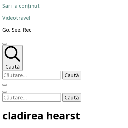
Sari la conținut
Videotravel
Go. See. Rec.
Caută
Caută
după:
Caută
după:
cladirea hearst