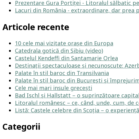
Prezentare Gura Portiței - Litoralul sălbatic p
Lacuri din România - extraordinare, dar prea 
Articole recente
10 cele mai vizitate orașe din Europa
Catedrala gotică din Sibiu (video)
Castelul Kendeffi din Santamarie Orlea
Destinații spectaculoase și necunoscute: Azerb
Palate în stil baroc din Transilvania
Palate în stil baroc din București și împrejuri
Cele mai mari insule grecești
Bad Ischl și Hallstatt – o suprinzătoare capit
Litoralul românesc – ce, când, unde, cum, de c
Listă: Castele celebre din Scoția – o experienț
Categorii