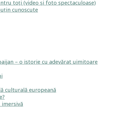
entru toți (video și foto spectaculoase)
puțin cunoscute
aijan – o istorie cu adevărat uimitoare
mi
ală culturală europeană
e?
ă imersivă