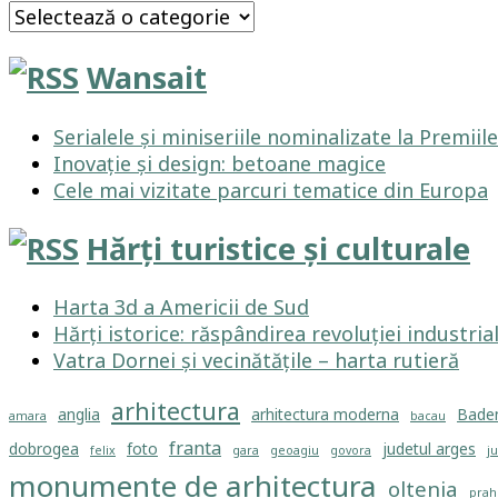
Categorii
Wansait
Serialele și miniseriile nominalizate la Premii
Inovație și design: betoane magice
Cele mai vizitate parcuri tematice din Europa
Hărți turistice și culturale
Harta 3d a Americii de Sud
Hărți istorice: răspândirea revoluției industria
Vatra Dornei și vecinătățile – harta rutieră
arhitectura
anglia
arhitectura moderna
Bade
amara
bacau
franta
dobrogea
foto
judetul arges
felix
gara
geoagiu
govora
ju
monumente de arhitectura
oltenia
prah