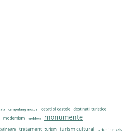
cetati si castele
destinatii turistice
lata
campulung muscel
monumente
modernism
i
moldova
tratament
turism cultural
 balneare
turism
turism in mexic