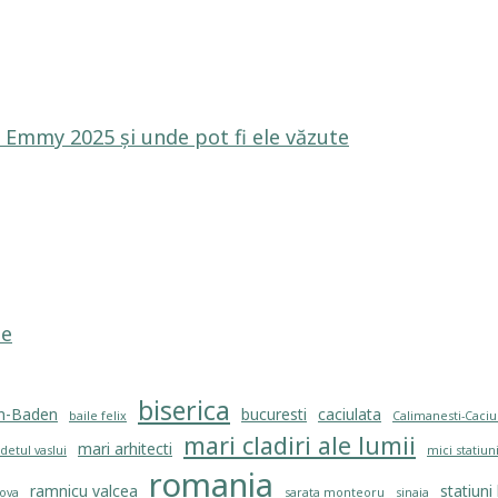
le Emmy 2025 și unde pot fi ele văzute
le
biserica
n-Baden
bucuresti
caciulata
baile felix
Calimanesti-Caciu
mari cladiri ale lumii
mari arhitecti
detul vaslui
mici statiun
romania
ramnicu valcea
statiuni
ova
sarata monteoru
sinaia