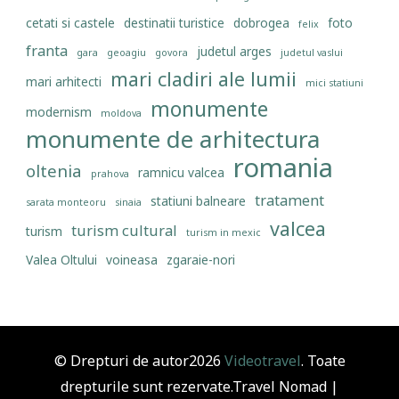
cetati si castele
destinatii turistice
dobrogea
foto
felix
franta
judetul arges
gara
geoagiu
govora
judetul vaslui
mari cladiri ale lumii
mari arhitecti
mici statiuni
monumente
modernism
moldova
monumente de arhitectura
romania
oltenia
ramnicu valcea
prahova
tratament
statiuni balneare
sarata monteoru
sinaia
valcea
turism cultural
turism
turism in mexic
Valea Oltului
voineasa
zgaraie-nori
© Drepturi de autor2026
Videotravel
. Toate
drepturile sunt rezervate.
Travel Nomad |