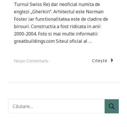
Turnul Swiss Re) dar neoficial numita de
englezi „Gherkin”. Arhitectul este Norman
Foster iar functionalitatea este de cladire de
birouri. Constructia a fost ridicata in anii
2000-2004. Foto si mai multe informatii:
greatbuildings.com Siteul oficial al …
La
Citește
Niciun Comentariu
Cladirea
Gherkin
Din
Londra
Caută
după: