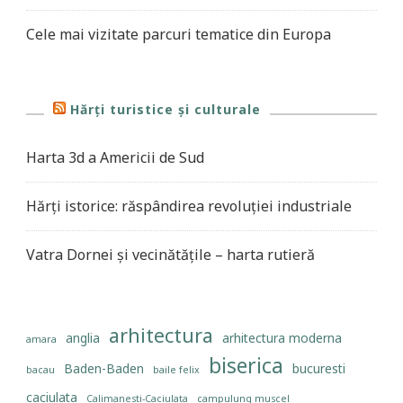
Cele mai vizitate parcuri tematice din Europa
Hărți turistice și culturale
Harta 3d a Americii de Sud
Hărți istorice: răspândirea revoluției industriale
Vatra Dornei și vecinătățile – harta rutieră
arhitectura
anglia
arhitectura moderna
amara
biserica
Baden-Baden
bucuresti
bacau
baile felix
caciulata
Calimanesti-Caciulata
campulung muscel