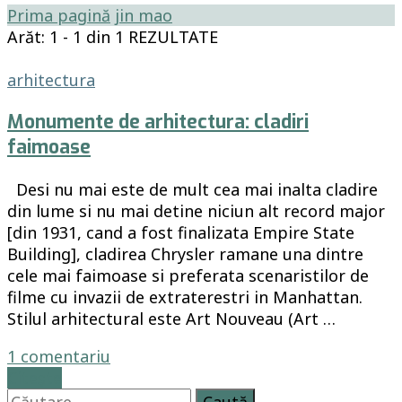
Prima pagină
jin mao
Arăt: 1 - 1 din 1 REZULTATE
arhitectura
Monumente de arhitectura: cladiri
faimoase
Desi nu mai este de mult cea mai inalta cladire
din lume si nu mai detine niciun alt record major
[din 1931, cand a fost finalizata Empire State
Building], cladirea Chrysler ramane una dintre
cele mai faimoase si preferata scenaristilor de
filme cu invazii de extraterestri in Manhattan.
Stilul arhitectural este Art Nouveau (Art …
la
1 comentariu
Monumente
Citește
Caută
de