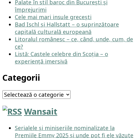
Palate în stil baroc din București și
împrejurimi
Cele mai mari insule grecești
Bad Ischl și Hallstatt – o suprinzătoare
capitală culturală europeană
Litoralul românesc – ce, când, unde, cum, de
ce?
Listă: Castele celebre din Scoția – o
experiență imersivă
Categorii
Categorii
Wansait
Serialele și miniseriile nominalizate la
Premiile Emmy 2025 și unde pot fi ele văzute