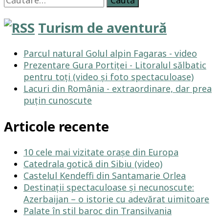
după:
arhitectura:
cladiri
Turism de aventură
faimoase
Parcul natural Golul alpin Fagaras - video
Prezentare Gura Portiței - Litoralul sălbatic
pentru toți (video și foto spectaculoase)
Lacuri din România - extraordinare, dar prea
puțin cunoscute
Articole recente
10 cele mai vizitate orașe din Europa
Catedrala gotică din Sibiu (video)
Castelul Kendeffi din Santamarie Orlea
Destinații spectaculoase și necunoscute:
Azerbaijan – o istorie cu adevărat uimitoare
Palate în stil baroc din Transilvania