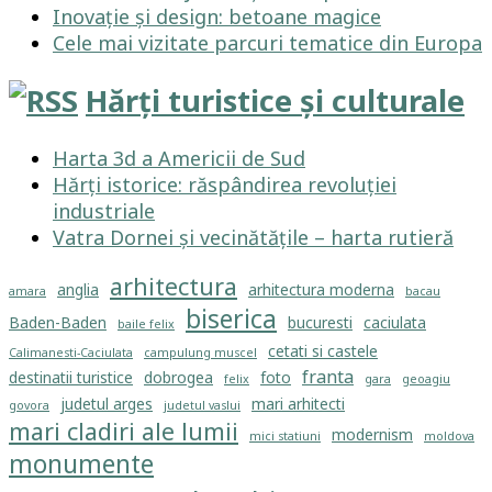
Inovație și design: betoane magice
Cele mai vizitate parcuri tematice din Europa
Hărți turistice și culturale
Harta 3d a Americii de Sud
Hărți istorice: răspândirea revoluției
industriale
Vatra Dornei și vecinătățile – harta rutieră
arhitectura
anglia
arhitectura moderna
amara
bacau
biserica
Baden-Baden
bucuresti
caciulata
baile felix
cetati si castele
Calimanesti-Caciulata
campulung muscel
franta
destinatii turistice
dobrogea
foto
felix
gara
geoagiu
judetul arges
mari arhitecti
govora
judetul vaslui
mari cladiri ale lumii
modernism
mici statiuni
moldova
monumente