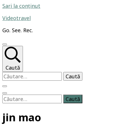
Sari la conținut
Videotravel
Go. See. Rec.
Caută
Caută
după:
Caută
după:
jin mao