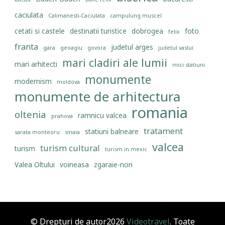
caciulata
Calimanesti-Caciulata
campulung muscel
cetati si castele
destinatii turistice
dobrogea
foto
felix
franta
judetul arges
gara
geoagiu
govora
judetul vaslui
mari cladiri ale lumii
mari arhitecti
mici statiuni
monumente
modernism
moldova
monumente de arhitectura
romania
oltenia
ramnicu valcea
prahova
tratament
statiuni balneare
sarata monteoru
sinaia
valcea
turism cultural
turism
turism in mexic
Valea Oltului
voineasa
zgaraie-nori
© Drepturi de autor2026
Videotravel
. Toate