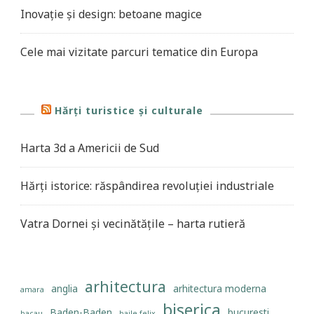
Inovație și design: betoane magice
Cele mai vizitate parcuri tematice din Europa
Hărți turistice și culturale
Harta 3d a Americii de Sud
Hărți istorice: răspândirea revoluției industriale
Vatra Dornei și vecinătățile – harta rutieră
arhitectura
anglia
arhitectura moderna
amara
biserica
Baden-Baden
bucuresti
bacau
baile felix