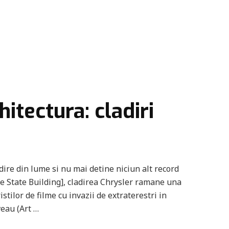
tectura: cladiri
ire din lume si nu mai detine niciun alt record
re State Building], cladirea Chrysler ramane una
stilor de filme cu invazii de extraterestri in
veau (Art …