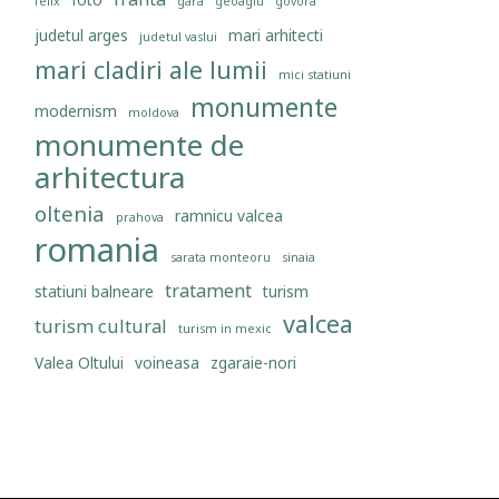
felix
gara
geoagiu
govora
judetul arges
mari arhitecti
judetul vaslui
mari cladiri ale lumii
mici statiuni
monumente
modernism
moldova
monumente de
arhitectura
oltenia
ramnicu valcea
prahova
romania
sarata monteoru
sinaia
tratament
statiuni balneare
turism
valcea
turism cultural
turism in mexic
Valea Oltului
voineasa
zgaraie-nori