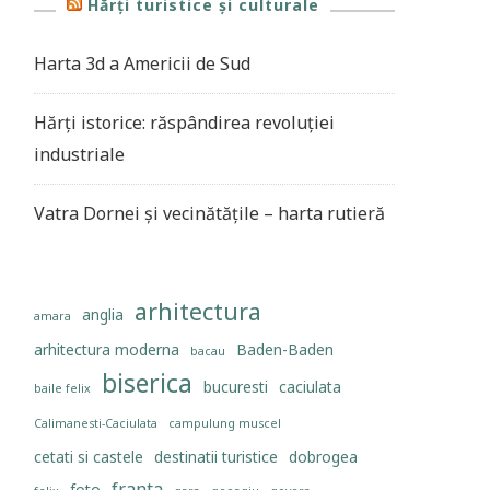
Hărți turistice și culturale
Harta 3d a Americii de Sud
Hărți istorice: răspândirea revoluției
industriale
Vatra Dornei și vecinătățile – harta rutieră
arhitectura
anglia
amara
arhitectura moderna
Baden-Baden
bacau
biserica
bucuresti
caciulata
baile felix
Calimanesti-Caciulata
campulung muscel
cetati si castele
destinatii turistice
dobrogea
franta
foto