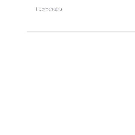
La
1 Comentariu
Monumente
De
Arhitectura:
Cladiri
Faimoase