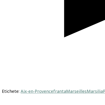
Etichete:
Aix-en-Provence
franta
Marseilles
Marsilia
Navigare