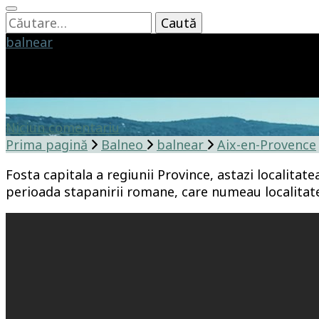
Caută
după:
balnear
Aix-en-Provence
la
Niciun comentariu
Aix-
Prima pagină
Balneo
balnear
Aix-en-Provence
en-
Fosta capitala a regiunii Province, astazi localitat
Provence
perioada stapanirii romane, care numeau localitat