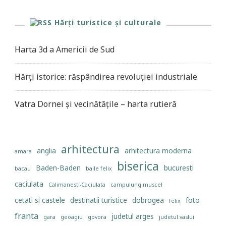
Hărți turistice și culturale
Harta 3d a Americii de Sud
Hărți istorice: răspândirea revoluției industriale
Vatra Dornei și vecinătățile – harta rutieră
arhitectura
anglia
arhitectura moderna
amara
biserica
Baden-Baden
bucuresti
bacau
baile felix
caciulata
Calimanesti-Caciulata
campulung muscel
cetati si castele
destinatii turistice
dobrogea
foto
felix
franta
judetul arges
gara
geoagiu
govora
judetul vaslui