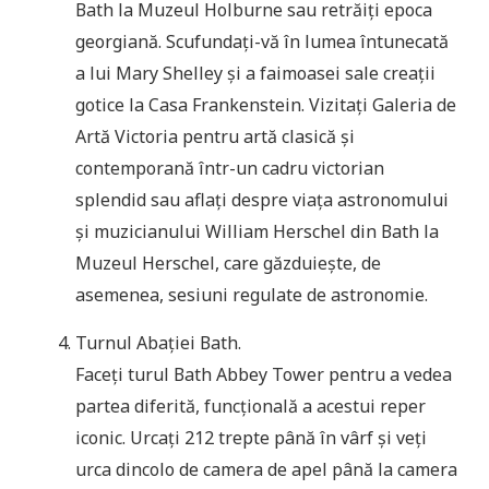
Bath la Muzeul Holburne sau retrăiți epoca
georgiană. Scufundați-vă în lumea întunecată
a lui Mary Shelley și a faimoasei sale creații
gotice la Casa Frankenstein. Vizitați Galeria de
Artă Victoria pentru artă clasică și
contemporană într-un cadru victorian
splendid sau aflați despre viața astronomului
și muzicianului William Herschel din Bath la
Muzeul Herschel, care găzduiește, de
asemenea, sesiuni regulate de astronomie.
Turnul Abației Bath.
Faceți turul Bath Abbey Tower pentru a vedea
partea diferită, funcțională a acestui reper
iconic. Urcați 212 trepte până în vârf și veți
urca dincolo de camera de apel până la camera