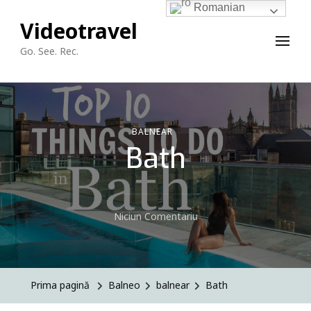
Romanian
Videotravel
Go. See. Rec.
BALNEAR
Bath
La
Niciun Comentariu
Bath
Prima pagină
Balneo
balnear
Bath