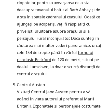
clopotelor, pentru a avea șansa de a sta
deasupra tavanului boltit al Bath Abbey și de
a sta în spatele cadranului ceasului. Odată ce
ajungeți pe acoperiș, veți fi răsplătiți cu
priveliști uluitoare asupra orașului și a
peisajului rural înconjurător. Dacă sunteți în
căutarea mai multor vederi panoramice, urcați
cele 154 de trepte până în vârful
turnului
neoclasic Beckford
de 120 de metri, situat pe
dealul Lansdown, la doar o scurtă distanță de
centrul orașului.
Centrul Austen
Vizitați Centrul Jane Austen pentru a vă
adânci în viața autorului preferat al Marii
Britanii. Exponatele și personajele costumate