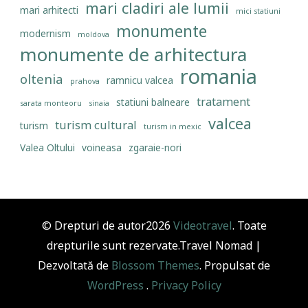
mari cladiri ale lumii
mari arhitecti
mici statiuni
monumente
modernism
moldova
monumente de arhitectura
romania
oltenia
ramnicu valcea
prahova
tratament
statiuni balneare
sarata monteoru
sinaia
valcea
turism cultural
turism
turism in mexic
Valea Oltului
voineasa
zgaraie-nori
© Drepturi de autor2026
Videotravel
. Toate
drepturile sunt rezervate.
Travel Nomad |
Dezvoltată de
Blossom Themes
. Propulsat de
WordPress
.
Privacy Policy