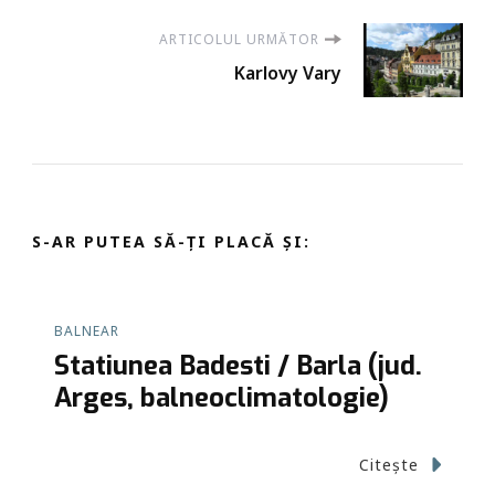
în
ARTICOLUL URMĂTOR
articole
Karlovy Vary
S-AR PUTEA SĂ-ȚI PLACĂ ȘI:
BALNEAR
Statiunea Badesti / Barla (jud.
Arges, balneoclimatologie)
Citește