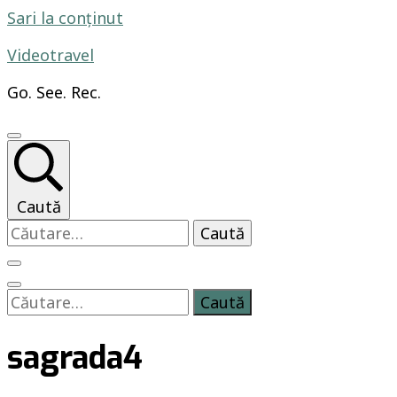
Sari la conținut
Videotravel
Go. See. Rec.
Caută
Caută
după:
Caută
după:
sagrada4