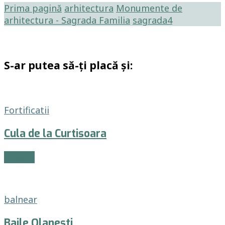
Prima pagină
arhitectura
Monumente de
arhitectura - Sagrada Familia
sagrada4
S-ar putea să-ți placă și:
Fortificatii
Cula de la Curtisoara
Citește
balnear
Baile Olanesti