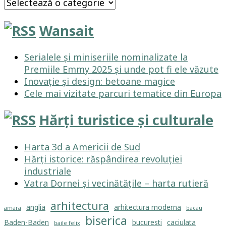
Categorii
Wansait
Serialele și miniseriile nominalizate la
Premiile Emmy 2025 și unde pot fi ele văzute
Inovație și design: betoane magice
Cele mai vizitate parcuri tematice din Europa
Hărți turistice și culturale
Harta 3d a Americii de Sud
Hărți istorice: răspândirea revoluției
industriale
Vatra Dornei și vecinătățile – harta rutieră
arhitectura
anglia
arhitectura moderna
amara
bacau
biserica
Baden-Baden
bucuresti
caciulata
baile felix